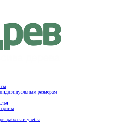
аты
 индивидуальным размерам
улья
итрины
для работы и учёбы