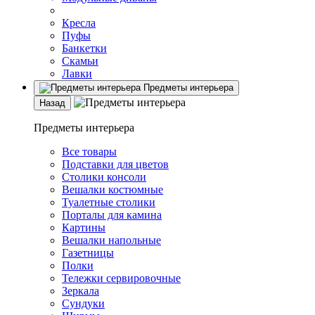
Кресла
Пуфы
Банкетки
Скамьи
Лавки
Предметы интерьера
Назад
Предметы интерьера
Все товары
Подставки для цветов
Столики консоли
Вешалки костюмные
Туалетные столики
Порталы для камина
Картины
Вешалки напольные
Газетницы
Полки
Тележки сервировочные
Зеркала
Сундуки