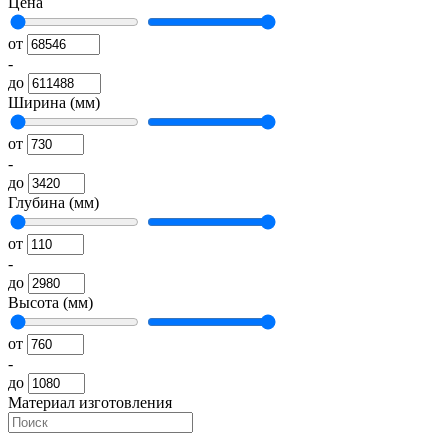
Цена
от
-
до
Ширина (мм)
от
-
до
Глубина (мм)
от
-
до
Высота (мм)
от
-
до
Материал изготовления