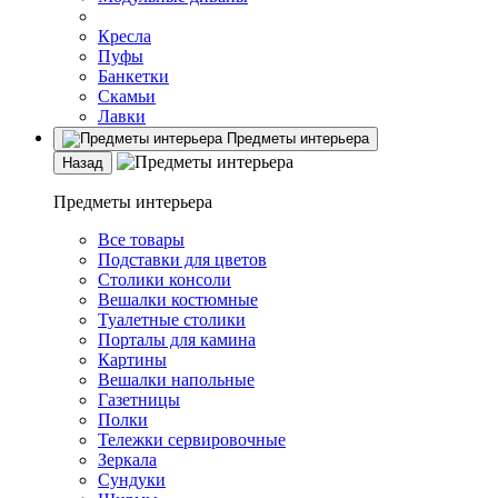
Кресла
Пуфы
Банкетки
Скамьи
Лавки
Предметы интерьера
Назад
Предметы интерьера
Все товары
Подставки для цветов
Столики консоли
Вешалки костюмные
Туалетные столики
Порталы для камина
Картины
Вешалки напольные
Газетницы
Полки
Тележки сервировочные
Зеркала
Сундуки