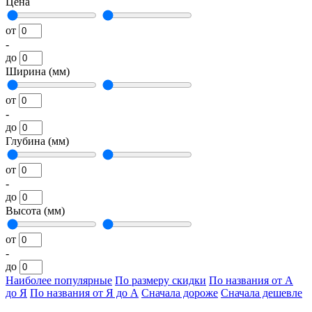
Цена
от
-
до
Ширина (мм)
от
-
до
Глубина (мм)
от
-
до
Высота (мм)
от
-
до
Наиболее популярные
По размеру скидки
По названия от А
до Я
По названия от Я до А
Сначала дороже
Сначала дешевле