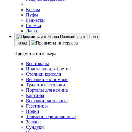
Кресла
Пуфы
Банкетки
Скамьи
Лавки
Предметы интерьера
Назад
Предметы интерьера
Все товары
Подставки для цветов
Столики консоли
Вешалки костюмные
Туалетные столики
Порталы для камина
Картины
Вешалки напольные
Газетницы
Полки
Тележки сервировочные
Зеркала
Сундуки