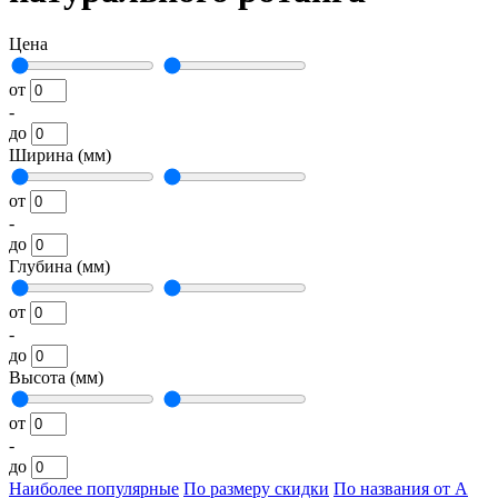
Цена
от
-
до
Ширина (мм)
от
-
до
Глубина (мм)
от
-
до
Высота (мм)
от
-
до
Наиболее популярные
По размеру скидки
По названия от А