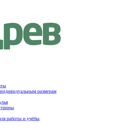
аты
 индивидуальным размерам
улья
итрины
для работы и учёбы