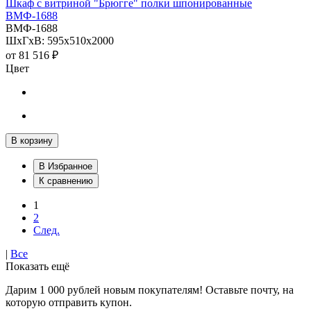
Шкаф с витриной "Брюгге" полки шпонированные
ВМФ-1688
ВМФ-1688
ШхГхВ: 595х510х2000
от
81 516 ₽
Цвет
В корзину
В Избранное
К сравнению
1
2
След.
|
Все
Показать ещё
Дарим 1 000 рублей новым покупателям! Оставьте почту, на
которую отправить купон.