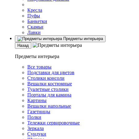
Кресла
Пуфы
Банкетки
Скамьи
Лавки
Предметы интерьера
Назад
Предметы интерьера
Все товары
Подставки для цветов
Столики консоли
Вешалки костюмные
Туалетные столики
Порталы для камина
Картины
Вешалки напольные
Газетницы
Полки
Тележки сервировочные
Зеркала
Сундуки