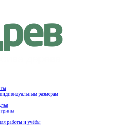
аты
 индивидуальным размерам
улья
итрины
для работы и учёбы