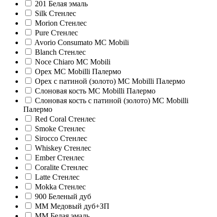
201 Белая эмаль
Silk Стенлес
Morion Стенлес
Pure Стенлес
Avorio Consumato MC Mobili
Blanch Стенлес
Noce Chiaro MC Mobili
Орех MC Mobilli Палермо
Орех с патиной (золото) MC Mobilli Палермо
Слоновая кость MC Mobilli Палермо
Слоновая кость с патиной (золото) MC Mobilli
Палермо
Red Coral Стенлес
Smoke Стенлес
Sirocco Стенлес
Whiskey Стенлес
Ember Стенлес
Coralite Стенлес
Latte Стенлес
Mokka Стенлес
900 Беленый дуб
ММ Медовый дуб+ЗП
ММ Белая эмаль