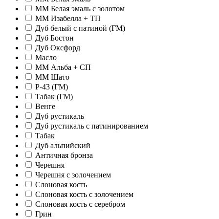
ММ Белая эмаль с золотом
ММ Изабелла + ТП
Дуб белый с патиной (ГМ)
Дуб Бостон
Дуб Оксфорд
Масло
ММ Альба + СП
ММ Шато
Р-43 (ГМ)
Табак (ГМ)
Венге
Дуб рустикаль
Дуб рустикаль с патинированием
Табак
Дуб альпийский
Античная бронза
Черешня
Черешня с золочением
Слоновая кость
Слоновая кость с золочением
Слоновая кость с серебром
Грин