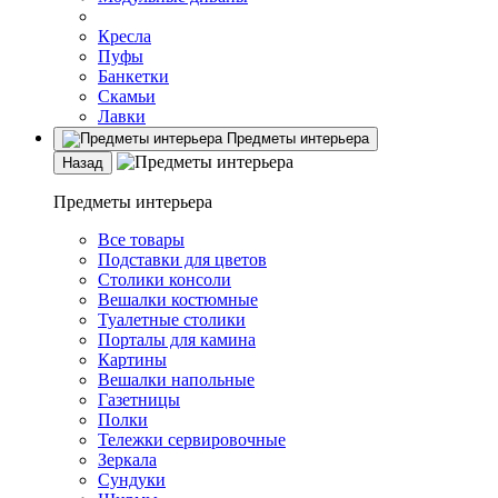
Кресла
Пуфы
Банкетки
Скамьи
Лавки
Предметы интерьера
Назад
Предметы интерьера
Все товары
Подставки для цветов
Столики консоли
Вешалки костюмные
Туалетные столики
Порталы для камина
Картины
Вешалки напольные
Газетницы
Полки
Тележки сервировочные
Зеркала
Сундуки