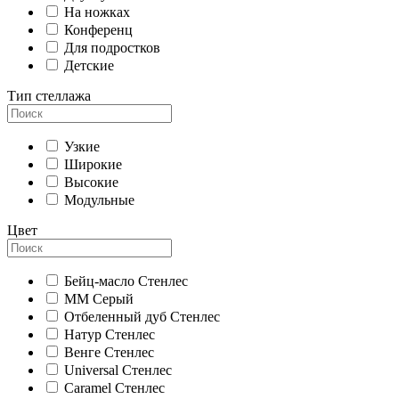
На ножках
Конференц
Для подростков
Детские
Тип стеллажа
Узкие
Широкие
Высокие
Модульные
Цвет
Бейц-масло Стенлес
ММ Серый
Отбеленный дуб Стенлес
Натур Стенлес
Венге Стенлес
Universal Стенлес
Caramel Стенлес