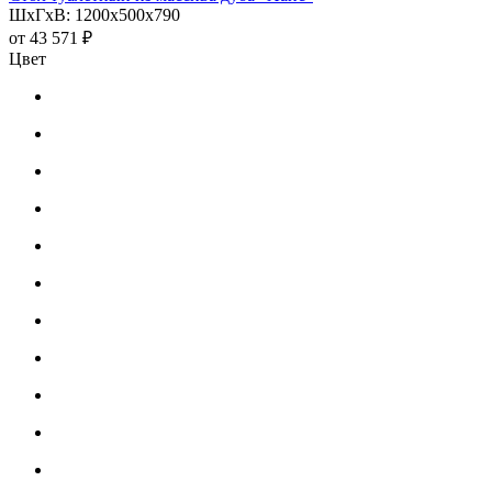
ШхГхВ: 1200х500х790
от
43 571 ₽
Цвет