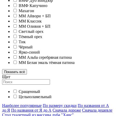
ВМФ Дуб Виндзор
ВМФ Капучино
Махагон
ММ Айвори + БП
ММ Классик
ММ Оливия + БП
Светлый орех
Тёмный орех
Тик
Чёрный
Ярко-синий
ММ Альба серебряная патина
ММ Белая эмаль тёмная патина
Показать всё
Щит
Сращенный
Цельноламельный
Наиболее популярные
По размеру скидки
По названия от А
до Я
По названия от Я до А
Сначала дороже
Сначала дешевле
Стол туалетный из массива дуба "Ханс"