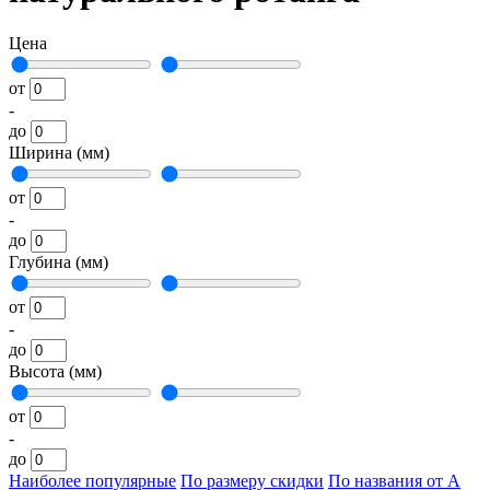
Цена
от
-
до
Ширина (мм)
от
-
до
Глубина (мм)
от
-
до
Высота (мм)
от
-
до
Наиболее популярные
По размеру скидки
По названия от А