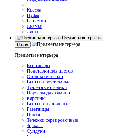
Кресла
Пуфы
Банкетки
Скамьи
Лавки
Предметы интерьера
Назад
Предметы интерьера
Все товары
Подставки для цветов
Столики консоли
Вешалки костюмные
Туалетные столики
Порталы для камина
Картины
Вешалки напольные
Газетницы
Полки
Тележки сервировочные
Зеркала
Сундуки