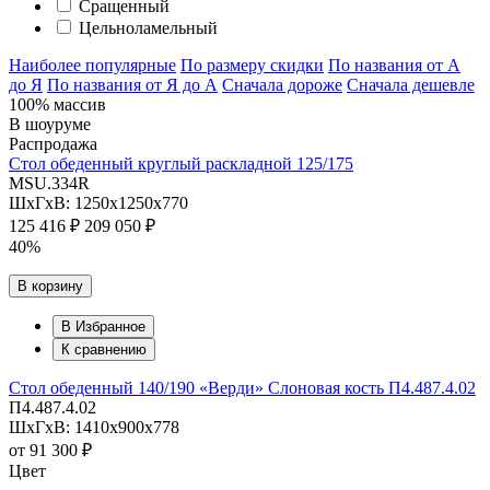
Сращенный
Цельноламельный
Наиболее популярные
По размеру скидки
По названия от А
до Я
По названия от Я до А
Сначала дороже
Сначала дешевле
100% массив
В шоуруме
Распродажа
Стол обеденный круглый раскладной 125/175
MSU.334R
ШхГхВ: 1250х1250х770
125 416 ₽
209 050 ₽
40%
В корзину
В Избранное
К сравнению
Стол обеденный 140/190 «Верди» Слоновая кость П4.487.4.02
П4.487.4.02
ШхГхВ: 1410х900х778
от
91 300 ₽
Цвет