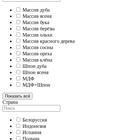
Массив дуба
Массив ясеня
Массив бука
Массив берёзы
Массив ольхи
Массив красного дерева
Массив сосны
Массив ореха
Массив клёна
Шпон дуба
Шпон ясеня
МДФ
МДФ+Шпон
Показать всё
Страна
Белоруссия
Индонезия
Испания
Польша