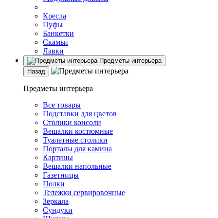
Кресла
Пуфы
Банкетки
Скамьи
Лавки
Предметы интерьера
Назад
Предметы интерьера
Все товары
Подставки для цветов
Столики консоли
Вешалки костюмные
Туалетные столики
Порталы для камина
Картины
Вешалки напольные
Газетницы
Полки
Тележки сервировочные
Зеркала
Сундуки