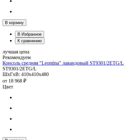
В корзину
В Избранное
К сравнению
лучшая цена
Рекомендуем
Консоль средняя "Leontina" лавандовый ST9301/2ETG/L
ST9301/2ETG/L
ШхГхВ: 410х410х480
от
18 968 ₽
Цвет