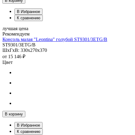
В корзину
В Избранное
К сравнению
лучшая цена
Рекомендуем
Консоль малая "Leontina" голубой ST9301/3ETG/B
ST9301/3ETG/B
ШхГхВ: 330х270х370
от
15 146 ₽
Цвет
В корзину
В Избранное
К сравнению