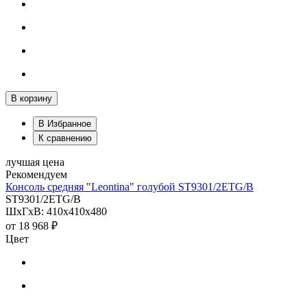
В корзину
В Избранное
К сравнению
лучшая цена
Рекомендуем
Консоль средняя "Leontina" голубой ST9301/2ETG/B
ST9301/2ETG/B
ШхГхВ: 410х410х480
от
18 968 ₽
Цвет