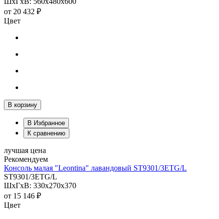
ШхГхВ: 560х480х600
от
20 432 ₽
Цвет
В корзину
В Избранное
К сравнению
лучшая цена
Рекомендуем
Консоль малая "Leontina" лавандовый ST9301/3ETG/L
ST9301/3ETG/L
ШхГхВ: 330х270х370
от
15 146 ₽
Цвет