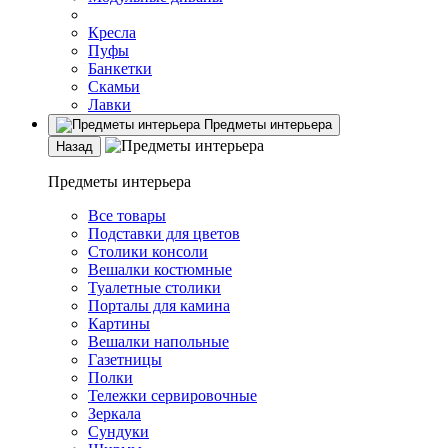
Кресла
Пуфы
Банкетки
Скамьи
Лавки
Предметы интерьера
Назад
Предметы интерьера
Все товары
Подставки для цветов
Столики консоли
Вешалки костюмные
Туалетные столики
Порталы для камина
Картины
Вешалки напольные
Газетницы
Полки
Тележки сервировочные
Зеркала
Сундуки