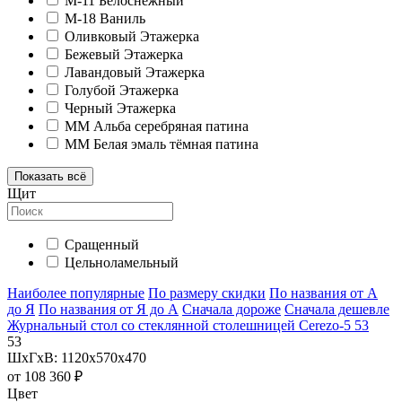
M-11 Белоснежный
M-18 Ваниль
Оливковый Этажерка
Бежевый Этажерка
Лавандовый Этажерка
Голубой Этажерка
Черный Этажерка
ММ Альба серебряная патина
ММ Белая эмаль тёмная патина
Показать всё
Щит
Сращенный
Цельноламельный
Наиболее популярные
По размеру скидки
По названия от А
до Я
По названия от Я до А
Сначала дороже
Сначала дешевле
Журнальный стол со стеклянной столешницей Cerezo-5 53
53
ШхГхВ: 1120х570х470
от
108 360 ₽
Цвет