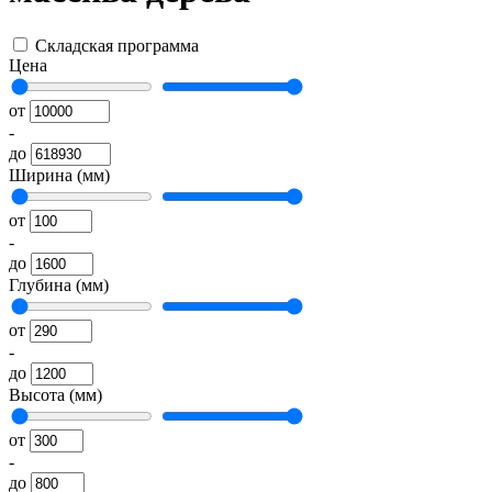
Складская программа
Цена
от
-
до
Ширина (мм)
от
-
до
Глубина (мм)
от
-
до
Высота (мм)
от
-
до