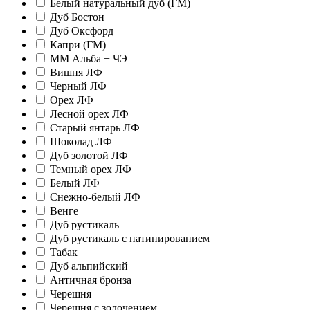
Белый натуральный дуб (ГМ)
Дуб Бостон
Дуб Оксфорд
Капри (ГМ)
ММ Альба + ЧЭ
Вишня ЛФ
Черный ЛФ
Орех ЛФ
Лесной орех ЛФ
Старый янтарь ЛФ
Шоколад ЛФ
Дуб золотой ЛФ
Темный орех ЛФ
Белый ЛФ
Снежно-белый ЛФ
Венге
Дуб рустикаль
Дуб рустикаль с патинированием
Табак
Дуб альпийский
Античная бронза
Черешня
Черешня с золочением