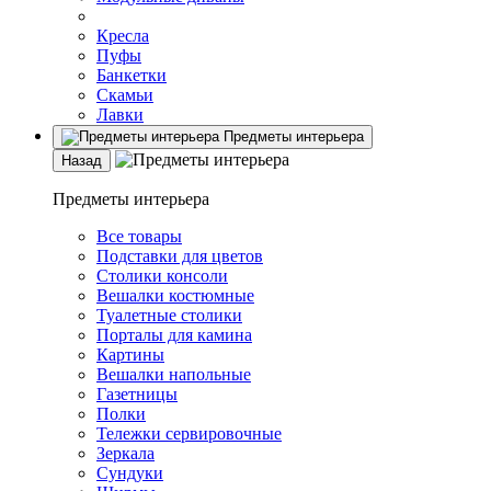
Кресла
Пуфы
Банкетки
Скамьи
Лавки
Предметы интерьера
Назад
Предметы интерьера
Все товары
Подставки для цветов
Столики консоли
Вешалки костюмные
Туалетные столики
Порталы для камина
Картины
Вешалки напольные
Газетницы
Полки
Тележки сервировочные
Зеркала
Сундуки