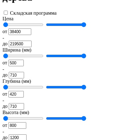
Складская программа
Цена
от
-
до
Ширина (мм)
от
-
до
Глубина (мм)
от
-
до
Высота (мм)
от
-
до