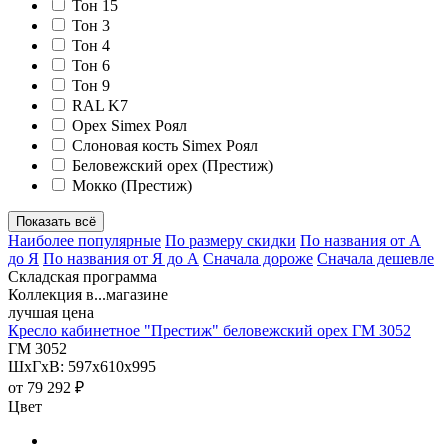
Тон 15
Тон 3
Тон 4
Тон 6
Тон 9
RAL K7
Орех Simex Роял
Слоновая кость Simex Роял
Беловежский орех (Престиж)
Мокко (Престиж)
Показать всё
Наиболее популярные
По размеру скидки
По названия от А
до Я
По названия от Я до А
Сначала дороже
Сначала дешевле
Складская программа
Коллекция в...магазине
лучшая цена
Кресло кабинетное "Престиж" беловежский орех ГМ 3052
ГМ 3052
ШхГхВ: 597х610х995
от
79 292 ₽
Цвет