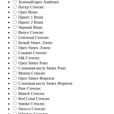
Зеленый/орех Andersen
Натур Стенлес
Орех Bruni
Принт 1 Bruni
Принт 2 Bruni
Черный Bruni
Венге Стенлес
Universal Стенлес
Белый Simex Элипс
Орех Simex Элипс
Caramel Стенлес
Silk Стенлес
Орех Simex Роял
Слоновая кость Simex Роял
Morion Стенлес
Орех Simex Фирензе
Слоновая кость Simex Фирензе
Pure Стенлес
Blanch Стенлес
Red Coral Стенлес
Smoke Стенлес
Sirocco Стенлес
Whiskey Стенлес