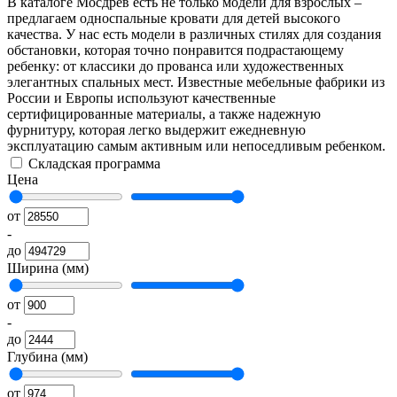
В каталоге Мосдрев есть не только модели для взрослых –
предлагаем односпальные кровати для детей высокого
качества. У нас есть модели в различных стилях для создания
обстановки, которая точно понравится подрастающему
ребенку: от классики до прованса или художественных
элегантных спальных мест. Известные мебельные фабрики из
России и Европы используют качественные
сертифицированные материалы, а также надежную
фурнитуру, которая легко выдержит ежедневную
эксплуатацию самым активным или непоседливым ребенком.
Складская программа
Цена
от
-
до
Ширина (мм)
от
-
до
Глубина (мм)
от