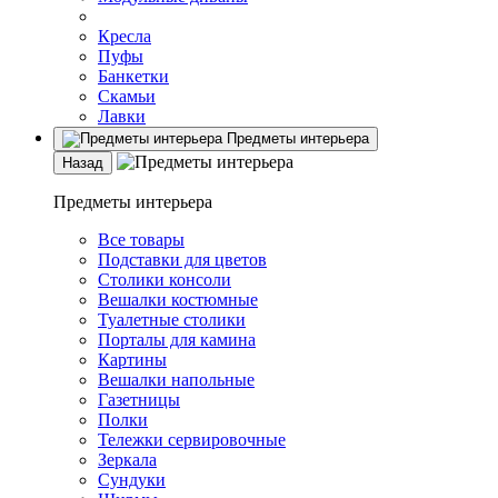
Кресла
Пуфы
Банкетки
Скамьи
Лавки
Предметы интерьера
Назад
Предметы интерьера
Все товары
Подставки для цветов
Столики консоли
Вешалки костюмные
Туалетные столики
Порталы для камина
Картины
Вешалки напольные
Газетницы
Полки
Тележки сервировочные
Зеркала
Сундуки