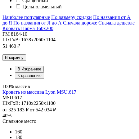
Сращенный
Цельноламельный
Наиболее популярные
По размеру скидки
По названия от А
до Я
По названия от Я до А
Сначала дороже
Сначала дешевле
Кровать Парма 160х200
ГМ 8164-10
ШхГхВ: 1678х2060х1104
51 460 ₽
В корзину
В Избранное
К сравнению
100% массив
Кровать из массива Lyon MSU.617
MSU.617
ШхГхВ: 1710х2250х1100
от
325 183 ₽
от
542 034 ₽
40%
Спальное место
160
180