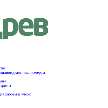
аты
 индивидуальным размерам
улья
итрины
для работы и учёбы