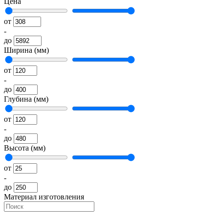
Цена
от
-
до
Ширина (мм)
от
-
до
Глубина (мм)
от
-
до
Высота (мм)
от
-
до
Материал изготовления