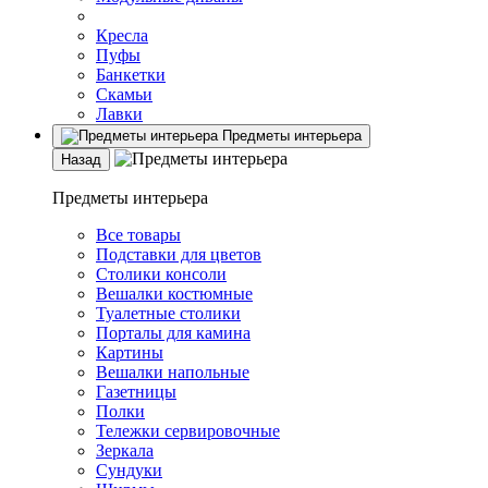
Кресла
Пуфы
Банкетки
Скамьи
Лавки
Предметы интерьера
Назад
Предметы интерьера
Все товары
Подставки для цветов
Столики консоли
Вешалки костюмные
Туалетные столики
Порталы для камина
Картины
Вешалки напольные
Газетницы
Полки
Тележки сервировочные
Зеркала
Сундуки