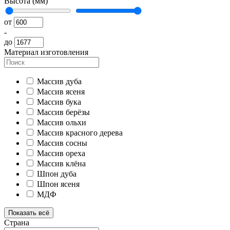
Высота (мм)
от
-
до
Материал изготовления
Массив дуба
Массив ясеня
Массив бука
Массив берёзы
Массив ольхи
Массив красного дерева
Массив сосны
Массив ореха
Массив клёна
Шпон дуба
Шпон ясеня
МДФ
Показать всё
Страна