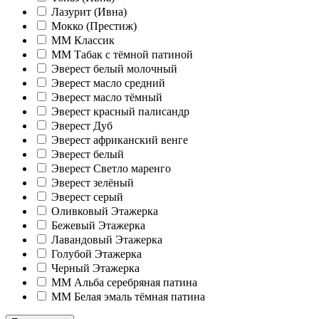
Лазурит (Ивна)
Мокко (Престиж)
ММ Классик
ММ Табак с тёмной патиной
Эверест белый молочный
Эверест масло средний
Эверест масло тёмный
Эверест красный палисандр
Эверест Дуб
Эверест африканский венге
Эверест белый
Эверест Светло маренго
Эверест зелёный
Эверест серый
Оливковый Этажерка
Бежевый Этажерка
Лавандовый Этажерка
Голубой Этажерка
Черный Этажерка
ММ Альба серебряная патина
ММ Белая эмаль тёмная патина