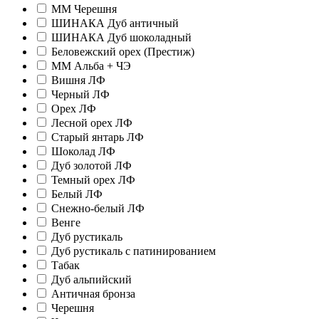
ММ Черешня
ШИНАКА Дуб античный
ШИНАКА Дуб шоколадный
Беловежский орех (Престиж)
ММ Альба + ЧЭ
Вишня ЛФ
Черный ЛФ
Орех ЛФ
Лесной орех ЛФ
Старый янтарь ЛФ
Шоколад ЛФ
Дуб золотой ЛФ
Темный орех ЛФ
Белый ЛФ
Снежно-белый ЛФ
Венге
Дуб рустикаль
Дуб рустикаль с патинированием
Табак
Дуб альпийский
Античная бронза
Черешня