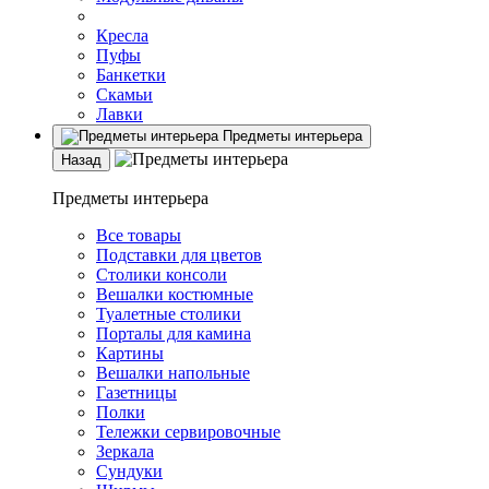
Кресла
Пуфы
Банкетки
Скамьи
Лавки
Предметы интерьера
Назад
Предметы интерьера
Все товары
Подставки для цветов
Столики консоли
Вешалки костюмные
Туалетные столики
Порталы для камина
Картины
Вешалки напольные
Газетницы
Полки
Тележки сервировочные
Зеркала
Сундуки