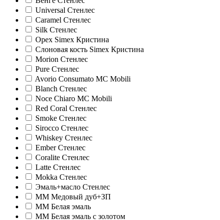
Венге Стенлес
Universal Стенлес
Caramel Стенлес
Silk Стенлес
Орех Simex Кристина
Слоновая кость Simex Кристина
Morion Стенлес
Pure Стенлес
Avorio Consumato MC Mobili
Blanch Стенлес
Noce Chiaro MC Mobili
Red Coral Стенлес
Smoke Стенлес
Sirocco Стенлес
Whiskey Стенлес
Ember Стенлес
Coralite Стенлес
Latte Стенлес
Mokka Стенлес
Эмаль+масло Стенлес
ММ Медовый дуб+ЗП
ММ Белая эмаль
ММ Белая эмаль с золотом