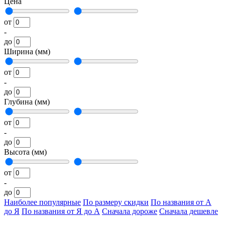
Цена
от
-
до
Ширина (мм)
от
-
до
Глубина (мм)
от
-
до
Высота (мм)
от
-
до
Наиболее популярные
По размеру скидки
По названия от А
до Я
По названия от Я до А
Сначала дороже
Сначала дешевле