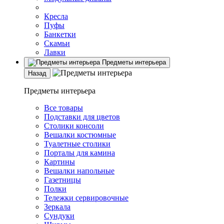
Кресла
Пуфы
Банкетки
Скамьи
Лавки
Предметы интерьера
Назад
Предметы интерьера
Все товары
Подставки для цветов
Столики консоли
Вешалки костюмные
Туалетные столики
Порталы для камина
Картины
Вешалки напольные
Газетницы
Полки
Тележки сервировочные
Зеркала
Сундуки