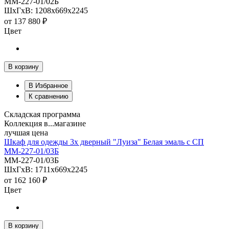
ММ-227-01/02Б
ШхГхВ: 1208х669х2245
от
137 880 ₽
Цвет
В корзину
В Избранное
К сравнению
Складская программа
Коллекция в...магазине
лучшая цена
Шкаф для одежды 3х дверный "Луиза" Белая эмаль с СП
ММ-227-01/03Б
ММ-227-01/03Б
ШхГхВ: 1711х669х2245
от
162 160 ₽
Цвет
В корзину