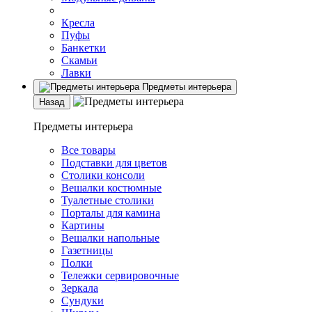
Кресла
Пуфы
Банкетки
Скамьи
Лавки
Предметы интерьера
Назад
Предметы интерьера
Все товары
Подставки для цветов
Столики консоли
Вешалки костюмные
Туалетные столики
Порталы для камина
Картины
Вешалки напольные
Газетницы
Полки
Тележки сервировочные
Зеркала
Сундуки