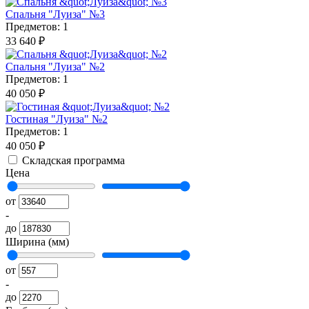
Спальня "Луиза" №3
Предметов: 1
33 640 ₽
Спальня "Луиза" №2
Предметов: 1
40 050 ₽
Гостиная "Луиза" №2
Предметов: 1
40 050 ₽
Складская программа
Цена
от
-
до
Ширина (мм)
от
-
до