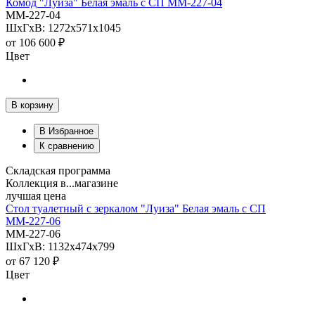
Комод "Луиза" Белая эмаль с СП ММ-227-04
ММ-227-04
ШхГхВ: 1272х571х1045
от
106 600 ₽
Цвет
В корзину
В Избранное
К сравнению
Складская программа
Коллекция в...магазине
лучшая цена
Стол туалетный с зеркалом "Луиза" Белая эмаль с СП
ММ-227-06
ММ-227-06
ШхГхВ: 1132х474х799
от
67 120 ₽
Цвет