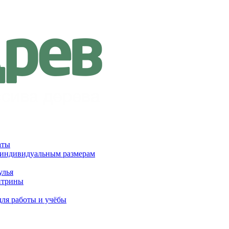
аты
 индивидуальным размерам
улья
итрины
для работы и учёбы