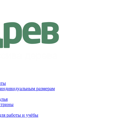
аты
 индивидуальным размерам
улья
итрины
для работы и учёбы