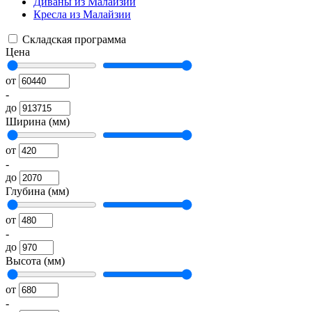
Диваны из Малайзии
Кресла из Малайзии
Складская программа
Цена
от
-
до
Ширина (мм)
от
-
до
Глубина (мм)
от
-
до
Высота (мм)
от
-