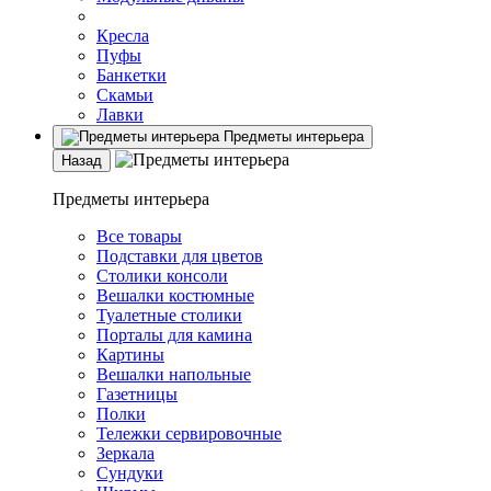
Кресла
Пуфы
Банкетки
Скамьи
Лавки
Предметы интерьера
Назад
Предметы интерьера
Все товары
Подставки для цветов
Столики консоли
Вешалки костюмные
Туалетные столики
Порталы для камина
Картины
Вешалки напольные
Газетницы
Полки
Тележки сервировочные
Зеркала
Сундуки