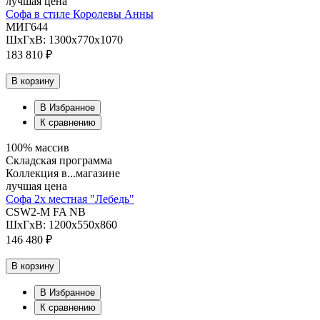
лучшая цена
Софа в стиле Королевы Анны
МИГ644
ШхГхВ: 1300х770х1070
183 810 ₽
В корзину
В Избранное
К сравнению
100% массив
Складская программа
Коллекция в...магазине
лучшая цена
Софа 2х местная "Лебедь"
CSW2-M FA NB
ШхГхВ: 1200х550х860
146 480 ₽
В корзину
В Избранное
К сравнению