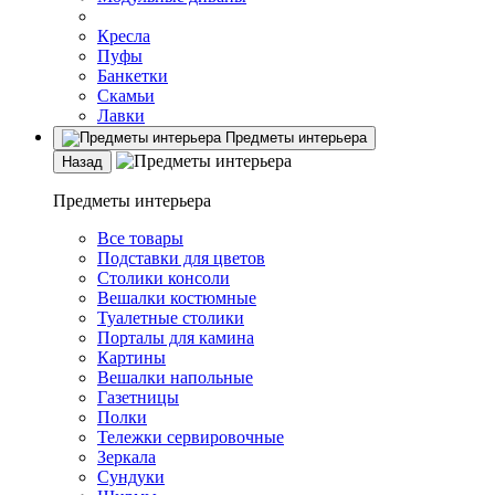
Кресла
Пуфы
Банкетки
Скамьи
Лавки
Предметы интерьера
Назад
Предметы интерьера
Все товары
Подставки для цветов
Столики консоли
Вешалки костюмные
Туалетные столики
Порталы для камина
Картины
Вешалки напольные
Газетницы
Полки
Тележки сервировочные
Зеркала
Сундуки