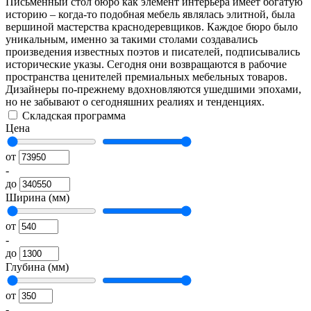
Письменный стол бюро как элемент интерьера имеет богатую
историю – когда-то подобная мебель являлась элитной, была
вершиной мастерства краснодеревщиков. Каждое бюро было
уникальным, именно за такими столами создавались
произведения известных поэтов и писателей, подписывались
исторические указы. Сегодня они возвращаются в рабочие
пространства ценителей премиальных мебельных товаров.
Дизайнеры по-прежнему вдохновляются ушедшими эпохами,
но не забывают о сегодняшних реалиях и тенденциях.
Складская программа
Цена
от
-
до
Ширина (мм)
от
-
до
Глубина (мм)
от
-