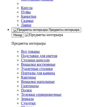
Кресла
Пуфы
Банкетки
Скамьи
Лавки
Предметы интерьера
Назад
Предметы интерьера
Все товары
Подставки для цветов
Столики консоли
Вешалки костюмные
Туалетные столики
Порталы для камина
Картины
Вешалки напольные
Газетницы
Полки
Тележки сервировочные
Зеркала
Сундуки