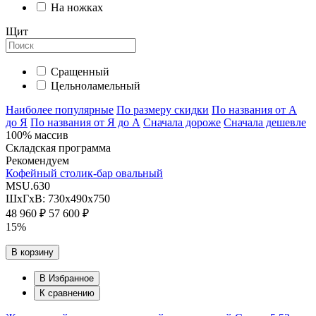
На ножках
Щит
Сращенный
Цельноламельный
Наиболее популярные
По размеру скидки
По названия от А
до Я
По названия от Я до А
Сначала дороже
Сначала дешевле
100% массив
Складская программа
Рекомендуем
Кофейный столик-бар овальный
MSU.630
ШхГхВ: 730х490х750
48 960 ₽
57 600 ₽
15%
В корзину
В Избранное
К сравнению