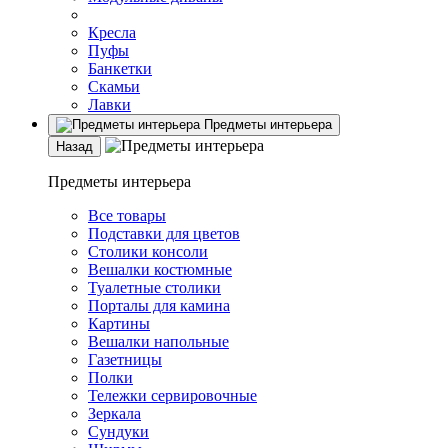
Кресла
Пуфы
Банкетки
Скамьи
Лавки
Предметы интерьера
Назад
Предметы интерьера
Все товары
Подставки для цветов
Столики консоли
Вешалки костюмные
Туалетные столики
Порталы для камина
Картины
Вешалки напольные
Газетницы
Полки
Тележки сервировочные
Зеркала
Сундуки