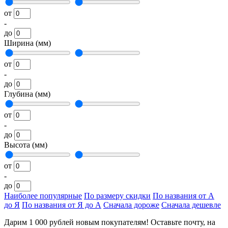
от
-
до
Ширина (мм)
от
-
до
Глубина (мм)
от
-
до
Высота (мм)
от
-
до
Наиболее популярные
По размеру скидки
По названия от А
до Я
По названия от Я до А
Сначала дороже
Сначала дешевле
Дарим 1 000 рублей новым покупателям! Оставьте почту, на