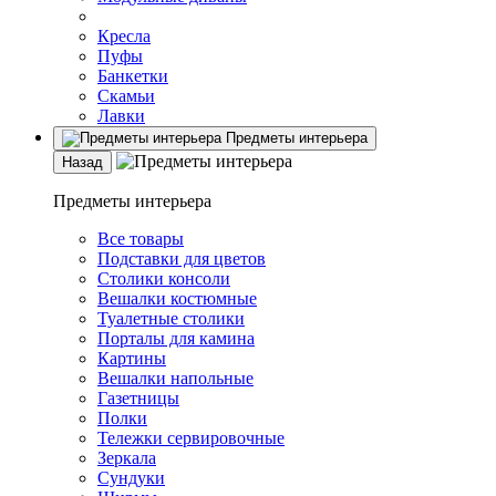
Кресла
Пуфы
Банкетки
Скамьи
Лавки
Предметы интерьера
Назад
Предметы интерьера
Все товары
Подставки для цветов
Столики консоли
Вешалки костюмные
Туалетные столики
Порталы для камина
Картины
Вешалки напольные
Газетницы
Полки
Тележки сервировочные
Зеркала
Сундуки