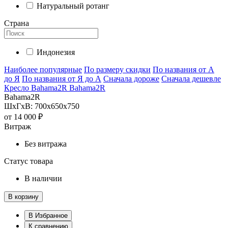
Натуральный ротанг
Страна
Индонезия
Наиболее популярные
По размеру скидки
По названия от А
до Я
По названия от Я до А
Сначала дороже
Сначала дешевле
Кресло Bahama2R Bahama2R
Bahama2R
ШхГхВ: 700х650х750
от
14 000 ₽
Витраж
Без витража
Статус товара
В наличии
В корзину
В Избранное
К сравнению