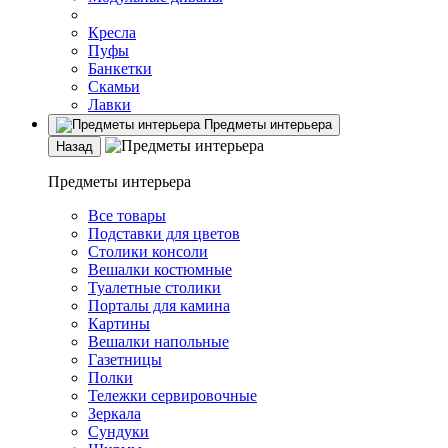
Кресла
Пуфы
Банкетки
Скамьи
Лавки
Предметы интерьера
Назад
Предметы интерьера
Все товары
Подставки для цветов
Столики консоли
Вешалки костюмные
Туалетные столики
Порталы для камина
Картины
Вешалки напольные
Газетницы
Полки
Тележки сервировочные
Зеркала
Сундуки