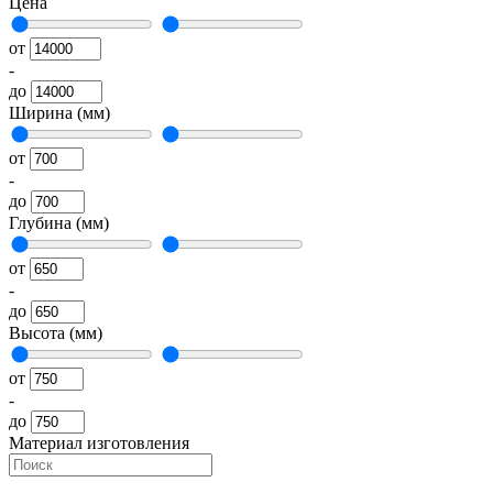
Цена
от
-
до
Ширина (мм)
от
-
до
Глубина (мм)
от
-
до
Высота (мм)
от
-
до
Материал изготовления