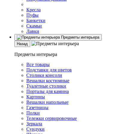
Кресла
Пуфы
Банкетки
Скамьи
Лавки
Предметы интерьера
Назад
Предметы интерьера
Все товары
Подставки для цветов
Столики консоли
Вешалки костюмные
Туалетные столики
Порталы для камина
Картины
Вешалки напольные
Газетницы
Полки
Тележки сервировочные
Зеркала
Сундуки