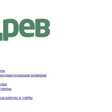
аты
 индивидуальным размерам
улья
итрины
для работы и учёбы