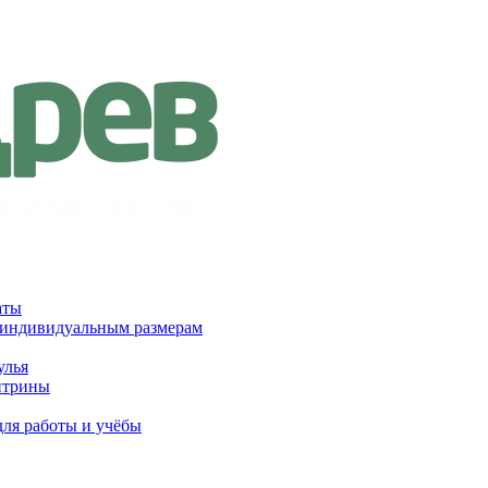
аты
 индивидуальным размерам
улья
итрины
для работы и учёбы