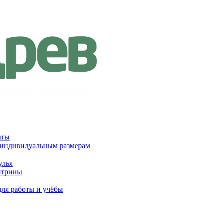
аты
 индивидуальным размерам
улья
итрины
для работы и учёбы