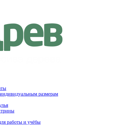
аты
 индивидуальным размерам
улья
итрины
для работы и учёбы