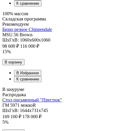
К сравнению
100% массив
Складская программа
Рекомендуем
Бюро резное Chippendale
MSU.56 Brown
ШхГхВ: 1060х600х1060
98 600 ₽
116 000 ₽
15%
В корзину
В Избранное
К сравнению
В шоуруме
Распродажа
Стол письменный "Престиж"
ГМ 5971 моккоR
ШхГхВ: 1644х731х745
169 100 ₽
178 000 ₽
5%