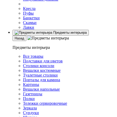
Кресла
Пуфы
Банкетки
Скамьи
Лавки
Предметы интерьера
Назад
Предметы интерьера
Все товары
Подставки для цветов
Столики консоли
Вешалки костюмные
Туалетные столики
Порталы для камина
Картины
Вешалки напольные
Газетницы
Полки
Тележки сервировочные
Зеркала
Сундуки