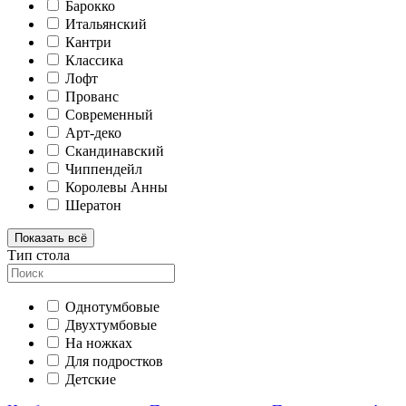
Барокко
Итальянский
Кантри
Классика
Лофт
Прованс
Современный
Арт-деко
Скандинавский
Чиппендейл
Королевы Анны
Шератон
Показать всё
Тип стола
Однотумбовые
Двухтумбовые
На ножках
Для подростков
Детские