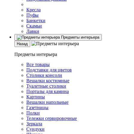
Кресла
Пуфы
Банкетки
Скамьи
Лавки
Предметы интерьера
Назад
Предметы интерьера
Все товары
Подставки для цветов
Столики консоли
Вешалки костюмные
Туалетные столики
Порталы для камина
Картины
Вешалки напольные
Газетницы
Полки
Тележки сервировочные
Зеркала
Сундуки