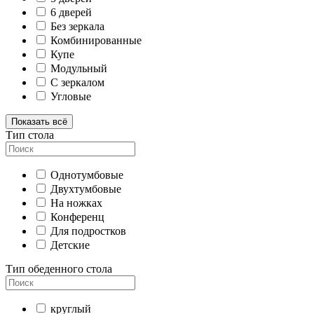
6 дверей
Без зеркала
Комбинированные
Купе
Модульный
С зеркалом
Угловые
Показать всё
Тип стола
Однотумбовые
Двухтумбовые
На ножках
Конференц
Для подростков
Детские
Тип обеденного стола
круглый