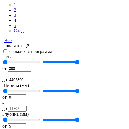
1
2
3
4
5
След.
|
Все
Показать ещё
Складская программа
Цена
от
-
до
Ширина (мм)
от
-
до
Глубина (мм)
от