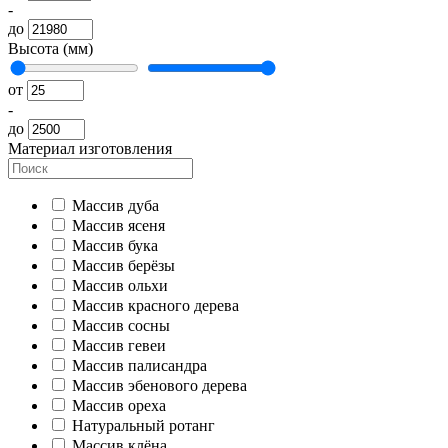
-
до
Высота (мм)
от
-
до
Материал изготовления
Массив дуба
Массив ясеня
Массив бука
Массив берёзы
Массив ольхи
Массив красного дерева
Массив сосны
Массив гевеи
Массив палисандра
Массив эбенового дерева
Массив ореха
Натуральный ротанг
Массив клёна