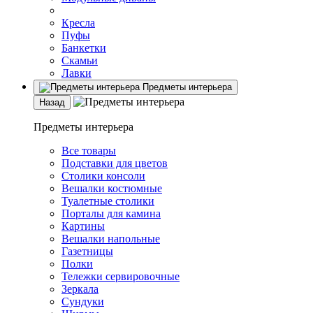
Кресла
Пуфы
Банкетки
Скамьи
Лавки
Предметы интерьера
Назад
Предметы интерьера
Все товары
Подставки для цветов
Столики консоли
Вешалки костюмные
Туалетные столики
Порталы для камина
Картины
Вешалки напольные
Газетницы
Полки
Тележки сервировочные
Зеркала
Сундуки