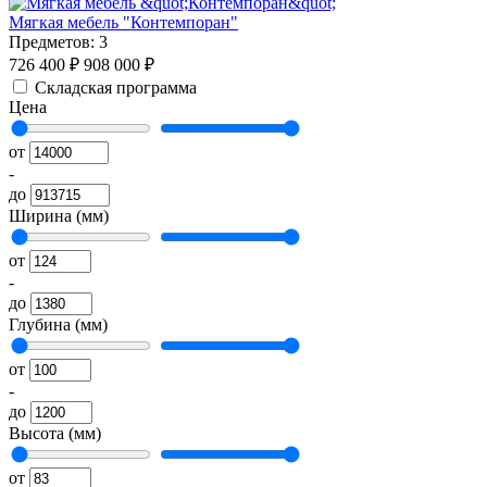
Мягкая мебель "Контемпоран"
Предметов: 3
726 400 ₽
908 000 ₽
Складская программа
Цена
от
-
до
Ширина (мм)
от
-
до
Глубина (мм)
от
-
до
Высота (мм)
от