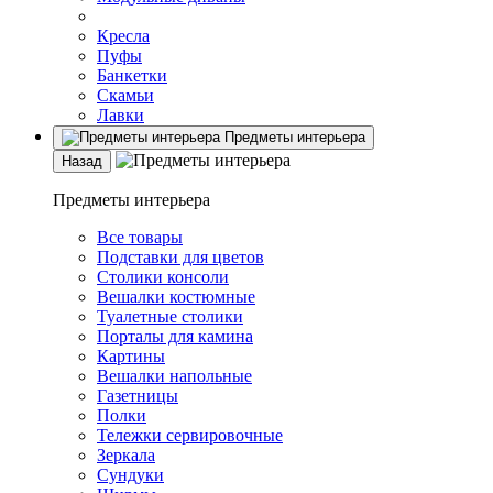
Кресла
Пуфы
Банкетки
Скамьи
Лавки
Предметы интерьера
Назад
Предметы интерьера
Все товары
Подставки для цветов
Столики консоли
Вешалки костюмные
Туалетные столики
Порталы для камина
Картины
Вешалки напольные
Газетницы
Полки
Тележки сервировочные
Зеркала
Сундуки