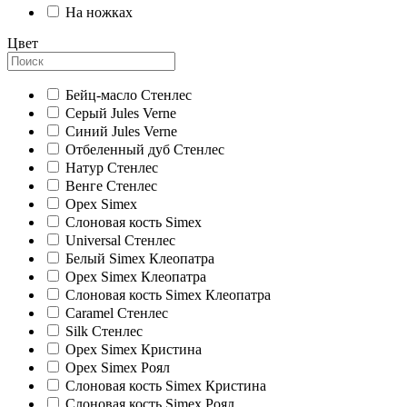
На ножках
Цвет
Бейц-масло Стенлес
Серый Jules Verne
Синий Jules Verne
Отбеленный дуб Стенлес
Натур Стенлес
Венге Стенлес
Орех Simex
Слоновая кость Simex
Universal Стенлес
Белый Simex Клеопатра
Орех Simex Клеопатра
Слоновая кость Simex Клеопатра
Caramel Стенлес
Silk Стенлес
Орех Simex Кристина
Орех Simex Роял
Слоновая кость Simex Кристина
Слоновая кость Simex Роял