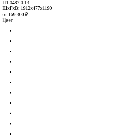
П1.0487.0.13
ШхГхВ: 1912х477х1190
от
169 300 ₽
Цвет