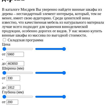
В каталоге Мосдрев Вы уверенно найдете винные шкафы из
дерева – нестандартный элемент интерьера, который, тем не
менее, имеет свою аудиторию. Среди ценителей вина
известно, что качественная мебель из натурального материала
лучше всего подходит для хранения винодельческой
продукции, особенно дорогих ее видов. У нас можно купить
винные шкафы из массива по выгодной стоимости.
Складская программа
Цена
от
-
до
Ширина (мм)
от
-
до
Глубина (мм)
от
-