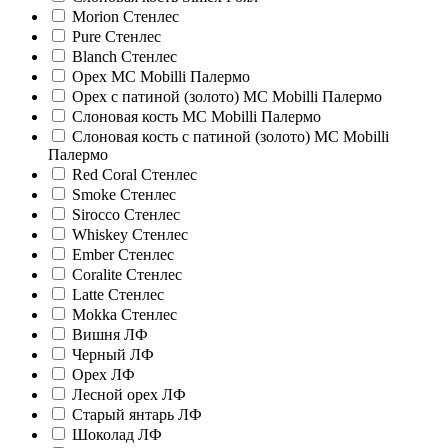
Morion Стенлес
Pure Стенлес
Blanch Стенлес
Орех MC Mobilli Палермо
Орех с патиной (золото) MC Mobilli Палермо
Слоновая кость MC Mobilli Палермо
Слоновая кость с патиной (золото) MC Mobilli
Палермо
Red Coral Стенлес
Smoke Стенлес
Sirocco Стенлес
Whiskey Стенлес
Ember Стенлес
Coralite Стенлес
Latte Стенлес
Mokka Стенлес
Вишня ЛФ
Черный ЛФ
Орех ЛФ
Лесной орех ЛФ
Старый янтарь ЛФ
Шоколад ЛФ