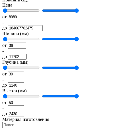
Цена
от
-
до
Ширина (мм)
от
-
до
Глубина (мм)
от
-
до
Высота (мм)
от
-
до
Материал изготовления