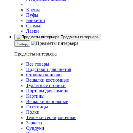
Кресла
Пуфы
Банкетки
Скамьи
Лавки
Предметы интерьера
Назад
Предметы интерьера
Все товары
Подставки для цветов
Столики консоли
Вешалки костюмные
Туалетные столики
Порталы для камина
Картины
Вешалки напольные
Газетницы
Полки
Тележки сервировочные
Зеркала
Сундуки