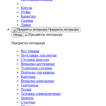
Кресла
Пуфы
Банкетки
Скамьи
Лавки
Предметы интерьера
Назад
Предметы интерьера
Все товары
Подставки для цветов
Столики консоли
Вешалки костюмные
Туалетные столики
Порталы для камина
Картины
Вешалки напольные
Газетницы
Полки
Тележки сервировочные
Зеркала
Сундуки