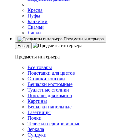
Кресла
Пуфы
Банкетки
Скамьи
Лавки
Предметы интерьера
Назад
Предметы интерьера
Все товары
Подставки для цветов
Столики консоли
Вешалки костюмные
Туалетные столики
Порталы для камина
Картины
Вешалки напольные
Газетницы
Полки
Тележки сервировочные
Зеркала
Сундуки