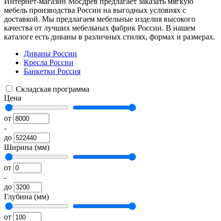
Интернет-магазин Мосдрев предлагает заказать мягкую
мебель производства России на выгодных условиях с
доставкой. Мы предлагаем мебельные изделия высокого
качества от лучших мебельных фабрик России. В нашем
каталоге есть диваны в различных стилях, формах и размерах.
Диваны России
Кресла России
Банкетки Россия
Складская программа
Цена
от
-
до
Ширина (мм)
от
-
до
Глубина (мм)
от