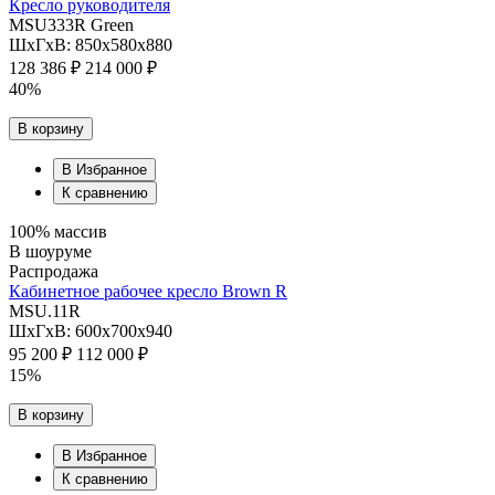
Кресло руководителя
MSU333R Green
ШхГхВ: 850х580х880
128 386 ₽
214 000 ₽
40%
В корзину
В Избранное
К сравнению
100% массив
В шоуруме
Распродажа
Кабинетное рабочее кресло Brown R
MSU.11R
ШхГхВ: 600х700х940
95 200 ₽
112 000 ₽
15%
В корзину
В Избранное
К сравнению