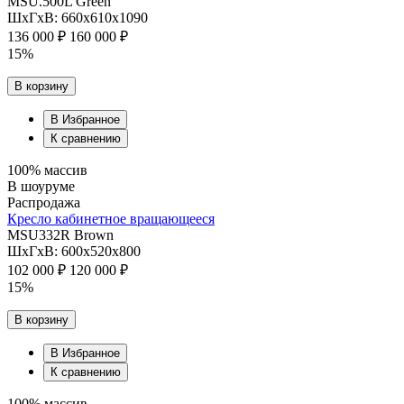
MSU.500L Green
ШхГхВ: 660х610х1090
136 000 ₽
160 000 ₽
15%
В корзину
В Избранное
К сравнению
100% массив
В шоуруме
Распродажа
Кресло кабинетное вращающееся
MSU332R Brown
ШхГхВ: 600х520х800
102 000 ₽
120 000 ₽
15%
В корзину
В Избранное
К сравнению
100% массив