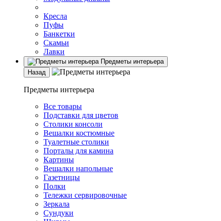
Кресла
Пуфы
Банкетки
Скамьи
Лавки
Предметы интерьера
Назад
Предметы интерьера
Все товары
Подставки для цветов
Столики консоли
Вешалки костюмные
Туалетные столики
Порталы для камина
Картины
Вешалки напольные
Газетницы
Полки
Тележки сервировочные
Зеркала
Сундуки