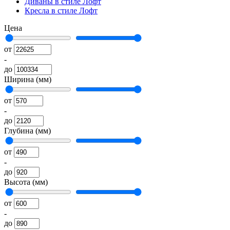
Диваны в стиле Лофт
Кресла в стиле Лофт
Цена
от
-
до
Ширина (мм)
от
-
до
Глубина (мм)
от
-
до
Высота (мм)
от
-
до