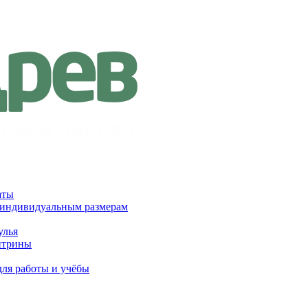
аты
 индивидуальным размерам
улья
итрины
для работы и учёбы