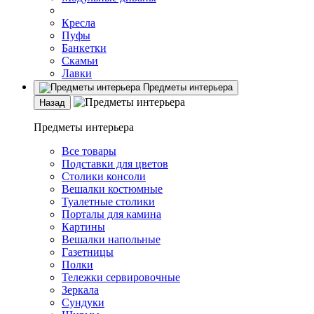
Кресла
Пуфы
Банкетки
Скамьи
Лавки
Предметы интерьера
Назад
Предметы интерьера
Все товары
Подставки для цветов
Столики консоли
Вешалки костюмные
Туалетные столики
Порталы для камина
Картины
Вешалки напольные
Газетницы
Полки
Тележки сервировочные
Зеркала
Сундуки