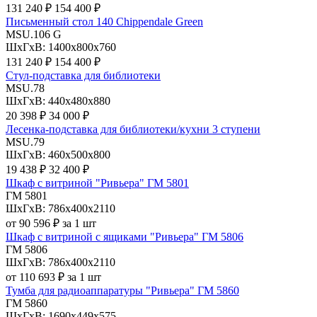
131 240 ₽
154 400 ₽
Письменный стол 140 Chippendale Green
MSU.106 G
ШхГхВ: 1400х800х760
131 240 ₽
154 400 ₽
Стул-подставка для библиотеки
MSU.78
ШхГхВ: 440х480х880
20 398 ₽
34 000 ₽
Лесенка-подставка для библиотеки/кухни 3 ступени
MSU.79
ШхГхВ: 460х500х800
19 438 ₽
32 400 ₽
Шкаф с витриной "Ривьера" ГМ 5801
ГМ 5801
ШхГхВ: 786х400х2110
от 90 596 ₽ за 1 шт
Шкаф с витриной с ящиками "Ривьера" ГМ 5806
ГМ 5806
ШхГхВ: 786х400х2110
от 110 693 ₽ за 1 шт
Тумба для радиоаппаратуры "Ривьера" ГМ 5860
ГМ 5860
ШхГхВ: 1690х449х575