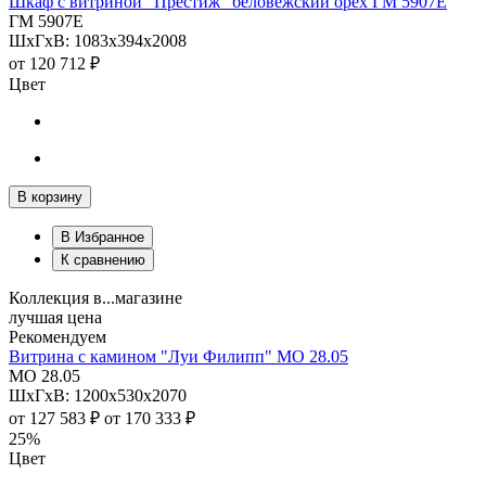
Шкаф с витриной "Престиж" беловежский орех ГМ 5907Е
ГМ 5907Е
ШхГхВ: 1083х394х2008
от
120 712 ₽
Цвет
В корзину
В Избранное
К сравнению
Коллекция в...магазине
лучшая цена
Рекомендуем
Витрина с камином "Луи Филипп" МО 28.05
МО 28.05
ШхГхВ: 1200х530х2070
от
127 583 ₽
от
170 333 ₽
25%
Цвет