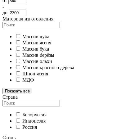
от
-
до
Материал изготовления
Массив дуба
Массив ясеня
Массив бука
Массив берёзы
Массив ольхи
Массив красного дерева
Шпон ясеня
МДФ
Показать всё
Страна
Белоруссия
Индонезия
Россия
Стиль