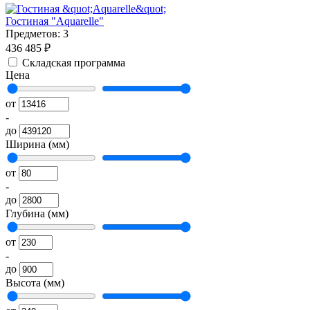
Гостиная "Aquarelle"
Предметов: 3
436 485 ₽
Складская программа
Цена
от
-
до
Ширина (мм)
от
-
до
Глубина (мм)
от
-
до
Высота (мм)