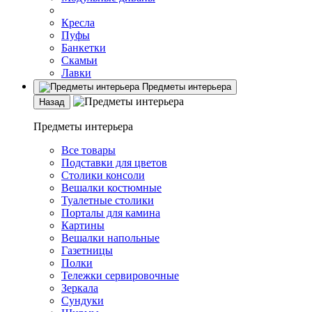
Кресла
Пуфы
Банкетки
Скамьи
Лавки
Предметы интерьера
Назад
Предметы интерьера
Все товары
Подставки для цветов
Столики консоли
Вешалки костюмные
Туалетные столики
Порталы для камина
Картины
Вешалки напольные
Газетницы
Полки
Тележки сервировочные
Зеркала
Сундуки