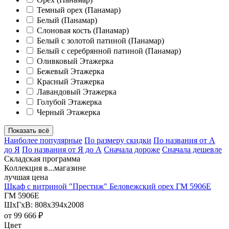
Темный орех (Панамар)
Белый (Панамар)
Слоновая кость (Панамар)
Белый с золотой патиной (Панамар)
Белый с серебрянной патиной (Панамар)
Оливковый Этажерка
Бежевый Этажерка
Красный Этажерка
Лавандовый Этажерка
Голубой Этажерка
Черный Этажерка
Показать всё
Наиболее популярные
По размеру скидки
По названия от А
до Я
По названия от Я до А
Сначала дороже
Сначала дешевле
Складская программа
Коллекция в...магазине
лучшая цена
Шкаф с витриной "Престиж" Беловежский орех ГМ 5906Е
ГМ 5906Е
ШхГхВ: 808х394х2008
от
99 666 ₽
Цвет