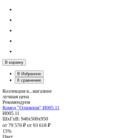
В корзину
В Избранное
К сравнению
Коллекция в...магазине
лучшая цена
Рекомендуем
Комод "Олимпия" И005.11
И005.11
ШхГхВ: 940х500х950
от
79 576 ₽
от
93 618 ₽
15%
Цвет