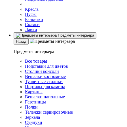
Кресла
Пуфы
Банкетки
Скамьи
Лавки
Предметы интерьера
Назад
Предметы интерьера
Все товары
Подставки для цветов
Столики консоли
Вешалки костюмные
Туалетные столики
Порталы для камина
Картины
Вешалки напольные
Газетницы
Полки
Тележки сервировочные
Зеркала
Сундуки