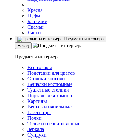
Кресла
Пуфы
Банкетки
Скамьи
Лавки
Предметы интерьера
Назад
Предметы интерьера
Все товары
Подставки для цветов
Столики консоли
Вешалки костюмные
Туалетные столики
Порталы для камина
Картины
Вешалки напольные
Газетницы
Полки
Тележки сервировочные
Зеркала
Сундуки