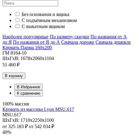
Без основания и ящика
С подъёмным механизмом
С выкатным ящиком
Наиболее популярные
По размеру скидки
По названия от А
до Я
По названия от Я до А
Сначала дороже
Сначала дешевле
Кровать Парма 160х200
ГМ 8164-10
ШхГхВ: 1678х2060х1104
51 460 ₽
В корзину
В Избранное
К сравнению
100% массив
Кровать из массива Lyon MSU.617
MSU.617
ШхГхВ: 1710х2250х1100
от
325 183 ₽
от
542 034 ₽
40%