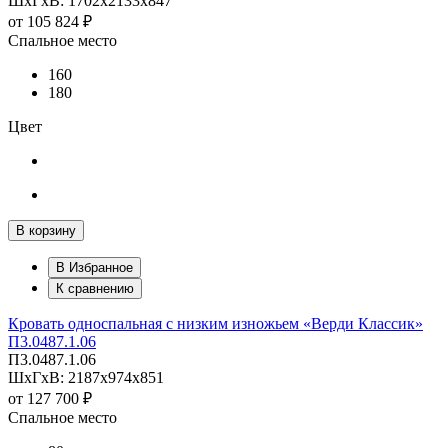
ШхГхВ: 1702х2133х847
от
105 824 ₽
Спальное место
160
180
Цвет
В корзину
В Избранное
К сравнению
Кровать односпальная с низким изножьем «Верди Классик»
П3.0487.1.06
П3.0487.1.06
ШхГхВ: 2187х974х851
от
127 700 ₽
Спальное место