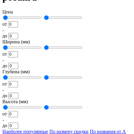
Цена
от
-
до
Ширина (мм)
от
-
до
Глубина (мм)
от
-
до
Высота (мм)
от
-
до
Наиболее популярные
По размеру скидки
По названия от А