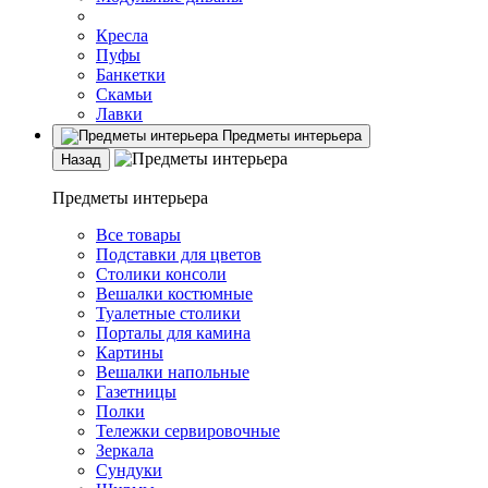
Кресла
Пуфы
Банкетки
Скамьи
Лавки
Предметы интерьера
Назад
Предметы интерьера
Все товары
Подставки для цветов
Столики консоли
Вешалки костюмные
Туалетные столики
Порталы для камина
Картины
Вешалки напольные
Газетницы
Полки
Тележки сервировочные
Зеркала
Сундуки