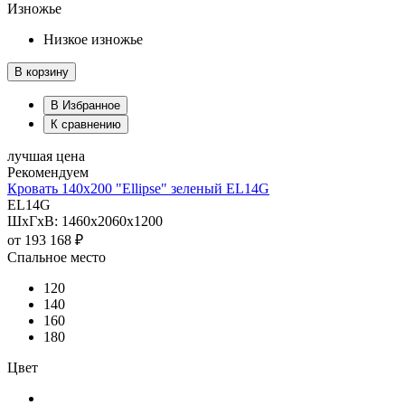
Изножье
Низкое изножье
В корзину
В Избранное
К сравнению
лучшая цена
Рекомендуем
Кровать 140х200 "Ellipse" зеленый EL14G
EL14G
ШхГхВ: 1460х2060х1200
от
193 168 ₽
Спальное место
120
140
160
180
Цвет