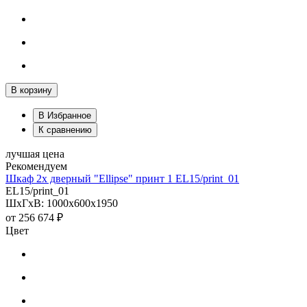
В корзину
В Избранное
К сравнению
лучшая цена
Рекомендуем
Шкаф 2х дверный "Ellipse" принт 1 EL15/print_01
EL15/print_01
ШхГхВ: 1000х600х1950
от
256 674 ₽
Цвет