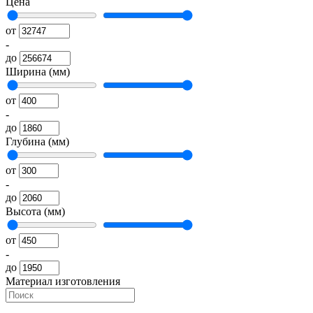
Цена
от
-
до
Ширина (мм)
от
-
до
Глубина (мм)
от
-
до
Высота (мм)
от
-
до
Материал изготовления