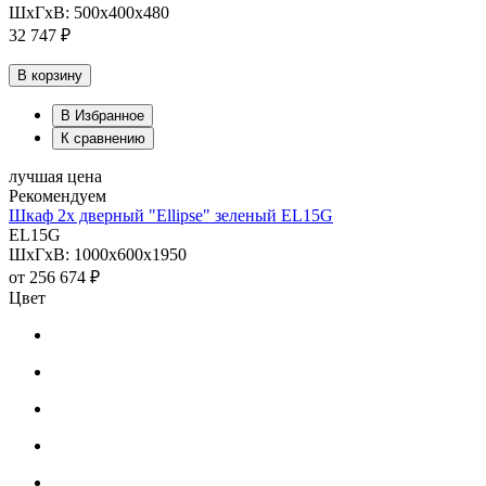
ШхГхВ: 500х400х480
32 747 ₽
В корзину
В Избранное
К сравнению
лучшая цена
Рекомендуем
Шкаф 2х дверный "Ellipse" зеленый EL15G
EL15G
ШхГхВ: 1000х600х1950
от
256 674 ₽
Цвет