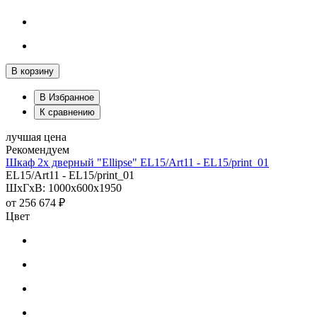
В корзину
В Избранное
К сравнению
лучшая цена
Рекомендуем
Шкаф 2х дверный "Ellipse" EL15/Art11 - EL15/print_01
EL15/Art11 - EL15/print_01
ШхГхВ: 1000х600х1950
от
256 674 ₽
Цвет