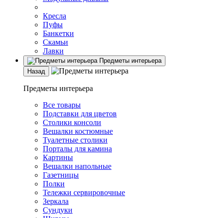
Кресла
Пуфы
Банкетки
Скамьи
Лавки
Предметы интерьера
Назад
Предметы интерьера
Все товары
Подставки для цветов
Столики консоли
Вешалки костюмные
Туалетные столики
Порталы для камина
Картины
Вешалки напольные
Газетницы
Полки
Тележки сервировочные
Зеркала
Сундуки