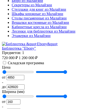
Бюро из Малайзии
Секретеры из Малайзии
Стеллажи для книг из Малайзии
Шкафы книжные из Малайзии
Столы письменные из Малайзии
Вешалки костюмные из Малайзии
Кабинетные кресла из Малайзии
Лесенки для библиотеки из Малайзии
Этажерки из Малайзии
Библиотека "Ebony"
Предметов: 1
720 000 ₽
1 200 000 ₽
Складская программа
Цена
от
-
до
Ширина (мм)
от
-