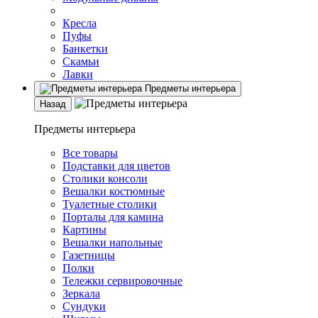
Кресла
Пуфы
Банкетки
Скамьи
Лавки
Предметы интерьера
Назад
Предметы интерьера
Все товары
Подставки для цветов
Столики консоли
Вешалки костюмные
Туалетные столики
Порталы для камина
Картины
Вешалки напольные
Газетницы
Полки
Тележки сервировочные
Зеркала
Сундуки